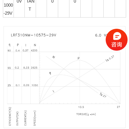
0V
TAN
0
0
1000
T
-29V