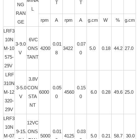
MINA
T
T
NG
L
RAN
rpm
A
rpm
A
g.cm
W
%
g.cm
GE
LRF3
10N
6VC
3-9.0
0.01
0.07
M-10
ONS
4200
3422
5.0
0.18
44.2
27.0
V
8
0
575-
TANT
29V
LRF
3.8V
310N
3-5.0
CON
0.05
0.15
M-12
6000
4560
6.0
0.28
49.6
25.0
V
STA
0
0
320-
NT
29V
LRF3
12VC
10N
9-15.
ONS
0.01
0.03
M-07
5000
4125
5.0
0.21
58.7
30.0