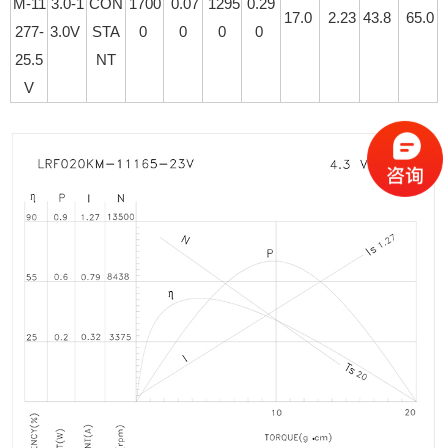
M-11
3.0-1
CON
1700
0.07
1295
0.29
17.0
2.23
43.8
65.0
277-
3.0V
STA
0
0
0
0
25.5
NT
V