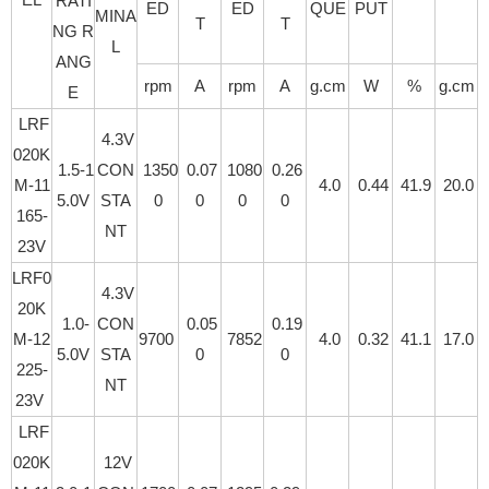
RATI
ED
ED
QUE
PUT
MINA
T
T
NG R
L
ANG
rpm
A
rpm
A
g.cm
W
%
g.cm
E
LRF
4.3V
020K
1.5-1
CON
1350
0.07
1080
0.26
M-11
4.0
0.44
41.9
20.0
5.0V
STA
0
0
0
0
165-
NT
23V
LRF0
4.3V
20K
1.0-
CON
0.05
0.19
M-12
9700
7852
4.0
0.32
41.1
17.0
5.0V
STA
0
0
225-
NT
23V
LRF
020K
12V